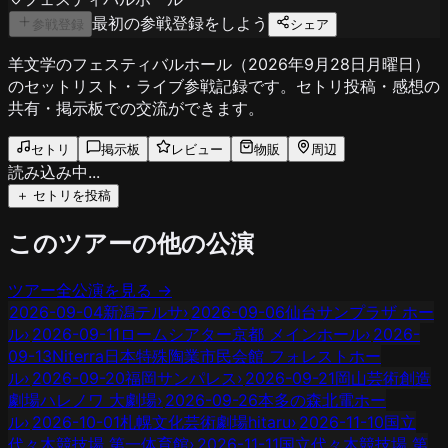
最初の参戦登録をしよう
参戦登録
シェア
羊文学のフェスティバルホール（2026年9月28日月曜日）
のセットリスト・ライブ参戦記録です。セトリ投稿・感想の
共有・掲示板での交流ができます。
セトリ
掲示板
レビュー
物販
周辺
読み込み中...
＋ セトリを投稿
このツアーの他の公演
ツアー全公演を見る →
2026-09-04
新潟テルサ
›
2026-09-06
仙台サンプラザ ホー
ル
›
2026-09-11
ロームシアター京都 メインホール
›
2026-
09-13
Niterra日本特殊陶業市民会館 フォレストホー
ル
›
2026-09-20
福岡サンパレス
›
2026-09-21
岡山芸術創造
劇場ハレノワ 大劇場
›
2026-09-26
本多の森北電ホー
ル
›
2026-10-01
札幌文化芸術劇場hitaru
›
2026-11-10
国立
代々木競技場 第一体育館
›
2026-11-11
国立代々木競技場 第