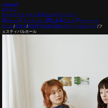
LiveVault
ログイン
ホーム
アーティスト
公演
フェス
マイページ
ホーム
アーティスト
公演
フェス
マイページ
ホーム
/
羊文学
/
羊文学 TOUR 2026 "すーーーはーーー"
/
フ
ェスティバルホール